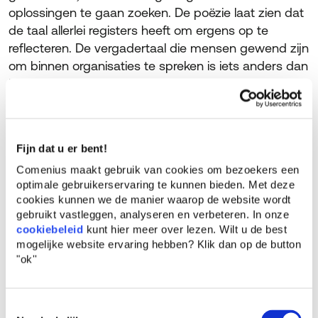
oplossingen te gaan zoeken. De poëzie laat zien dat
de taal allerlei registers heeft om ergens op te
reflecteren. De vergadertaal die mensen gewend zijn
om binnen organisaties te spreken is iets anders dan
bezinnende, meerduidige taal. Door een gedicht
word je uit je dagelijkse zijn getild, en ga je een
ruimte in om gezamenlijk te bezinnen. Poëzie roept
op tot verwondering: wat is hier nu gaande?’ Er
Fijn dat u er bent!
wordt heel wat nagedacht binnen organisaties,
Comenius maakt gebruik van cookies om bezoekers een
vervolgt Boers, maar dat is vaak een instrumentele
optimale gebruikerservaring te kunnen bieden. Met deze
manier van denken.
cookies kunnen we de manier waarop de website wordt
gebruikt vastleggen, analyseren en verbeteren. In onze
cookiebeleid
kunt hier meer over lezen. Wilt u de best
mogelijke website ervaring hebben?
Klik dan op de button
"ok''
Biografie:
Toestemmingsselectie
Erik Boers was medeoprichter van de master