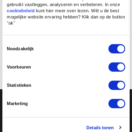
gebruikt vastleggen, analyseren en verbeteren. In onze
cookiebeleid
kunt hier meer over lezen. Wilt u de best
mogelijke website ervaring hebben?
Klik dan op de button
"ok''
Toestemmingsselectie
Noodzakelijk
Afronden
Voorkeuren
Statistieken
Een internationale netwerkorganisatie
Marketing
Comenius leadership is een internationale
netwerkorganisatie, gericht op
Verbonden aan de beste universiteiten
leiderschapsontwikkeling. De alumni van Comenius
Details tonen
Comenius
leadership
is een publiek-private
zijn actief onderdeel van dit netwerk.