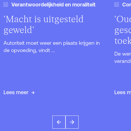
Verantwoordelijkheid en moraliteit
Com
‘Macht is uitgesteld
‘Oud
geweld’
ges
toe
Autoriteit moet weer een plaats krijgen in
de opvoeding, vindt ...
De wer
verand
Lees meer
Lees 