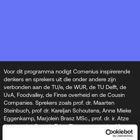
waarmee u ook in onzekere tijden koers kunt
houden. Daarnaast neemt u een netwerk van
gelijkgestemde leiders mee — mensen die impact
willen maken.
Sprekers
Voor dit programma nodigt Comenius inspirerende
denkers en sprekers uit die onder andere zijn
verbonden aan de TU/e, de WUR, de TU Delft, de
UvA, Foodvalley, de Finse overheid en de Cousin
Companies. Sprekers zoals prof. dr. Maarten
Steinbuch, prof dr. Kareljan Schoutens, Anne Mieke
Eggenkamp, Marjolein Brasz MSc., prof. dr. ir. Atze
Jan van der Goot, ir. Toine Timmermans, drs. Ylva
Poelman, prof. dr. ir. Frido Smulders, Philip Aminoff,