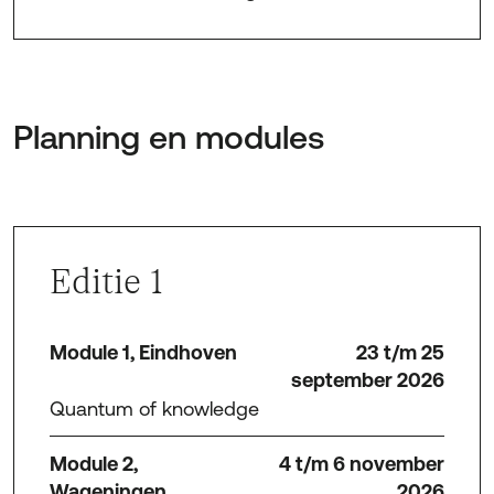
PE Punten
Corporatiebestuurders komen in aanmerking
voor PE punten.
Planning en modules
Brochure downloaden ↓
Editie 1
Module 1, Eindhoven
23 t/m 25
september 2026
Quantum of knowledge
Module 2,
4 t/m 6 november
Wageningen
2026