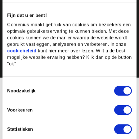
Vesa Ruotonen en dr. Marju Markkanen hebben in
eerdere edities bijgedragen aan het programma.
Fijn dat u er bent!
Hun deelname is mogelijk, maar kan per editie
variëren.
Comenius maakt gebruik van cookies om bezoekers een
optimale gebruikerservaring te kunnen bieden. Met deze
cookies kunnen we de manier waarop de website wordt
gebruikt vastleggen, analyseren en verbeteren. In onze
Praktische informatie
↓
cookiebeleid
kunt hier meer over lezen. Wilt u de best
mogelijke website ervaring hebben?
Klik dan op de button
"ok''
Niveau
Academisch
Toestemmingsselectie
Noodzakelijk
Investering
€ 13.995,- (vrij van btw)
€ 5.995,- ( arrangements-,
Maudie Derks
overnachtings- en
CEO, Acture Group
Voorkeuren
transferkosten )
“Dit Comenius programma
Bekijk alle leiderschapsprogramma’s
Statistieken
laat het talent van