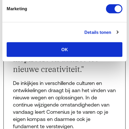
Startdata
Comenius zien om een
Marketing
23 september 2026
programma samen te
stellen dat in eerste
Modules & data
Details tonen
instantie verwondert en
verontrust, maar verderop
OK
Locatie
inspireert en aanzet tot
Eindhoven, Wageningen, Utrecht en Helsinki
nieuwe creativiteit."
Toelating
De inkijkjes in verschillende culturen en
Selectieprocedure op basis van een
ontwikkelingen draagt bij aan het vinden van
persoonlijk gesprek
nieuwe wegen en oplossingen. In de
continue wijzigende omstandigheden van
Infobijeenkomst
vandaag leert Comenius je te varen op je
12 november 2026
eigen kompas en daarmee ook je
fundament te verstevigen.