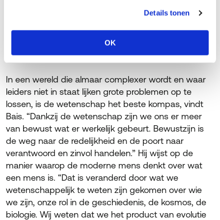
die zich aan veranderingen aanpassen. Dan kom je
Details tonen
in je modellen dichter bij de realiteit uit.”
OK
Wetenschappelijk kompas
In een wereld die almaar complexer wordt en waar
leiders niet in staat lijken grote problemen op te
lossen, is de wetenschap het beste kompas, vindt
Bais. “Dankzij de wetenschap zijn we ons er meer
van bewust wat er werkelijk gebeurt. Bewustzijn is
de weg naar de redelijkheid en de poort naar
verantwoord en zinvol handelen.” Hij wijst op de
manier waarop de moderne mens denkt over wat
een mens is. “Dat is veranderd door wat we
wetenschappelijk te weten zijn gekomen over wie
we zijn, onze rol in de geschiedenis, de kosmos, de
biologie. Wij weten dat we het product van evolutie