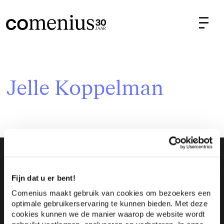
Jelle Koppelman
Een internationale netwerkorganisatie
Comenius leadership is een internationale
Fijn dat u er bent!
netwerkorganisatie, gericht op
Verbonden aan de beste universiteiten
Comenius maakt gebruik van cookies om bezoekers een
leiderschapsontwikkeling. De alumni van Comenius
Comenius
leadership
is een publiek-private
optimale gebruikerservaring te kunnen bieden. Met deze
zijn actief onderdeel van dit netwerk.
cookies kunnen we de manier waarop de website wordt
organisatie, gelieerd aan Freia Groep en aan de
Heeft u vragen over onze programma's?