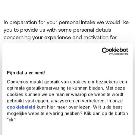
In preparation for your personal intake we would like
you to provide us with some personal details
concerning your experience and motivation for
participating in our course. Our objective is to
explore how Comenius can contribute to your
personal development.
Fijn dat u er bent!
Please start the questionnaire by clicking the button
below. Your details will be treated as strictly
Comenius maakt gebruik van cookies om bezoekers een
confidential.
optimale gebruikerservaring te kunnen bieden. Met deze
cookies kunnen we de manier waarop de website wordt
gebruikt vastleggen, analyseren en verbeteren. In onze
Start personal intake questionnaire
cookiebeleid
kunt hier meer over lezen. Wilt u de best
mogelijke website ervaring hebben?
Klik dan op de button
"ok''